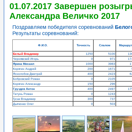
01.07.2017 Завершен розыгр
Александра Величко 2017
Поздравляем победителя соревнований
Белог
Результаты соревнований:
Ф.И.О.
Точность
Слалом
Маршру
Белый Владимир
1250
5100
13
Чернявский Игорь
0
971
17
Ярина Михаил
1000
3983
1
Корягин Андрей
200
1671
Яснолобов Дмитрий
400
2423
6
Бобровский Роман
0
2105
Корягин Александр
150
296
Груздев Антон
400
2497
17
Татунь Роман
0
1243
Гусак Владимир
300
737
Дьяченко Олег
0
503