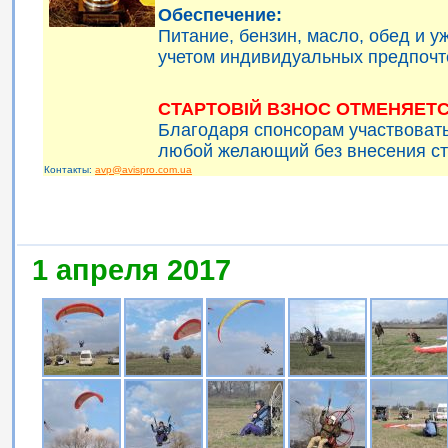
Обеспечение:
Питание, бензин, масло, обед и 
учетом индивидуальных предпочт
СТАРТОВІЙ ВЗНОС ОТМЕНЯЕТС
Благодаря спонсорам участвоват
любой желающий без внесения ст
Контакты:
avp@avispro.com.ua
1 апреля 2017