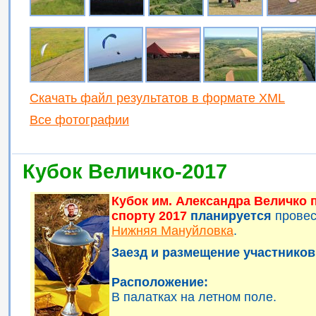
Скачать файл результатов в формате XML
Все фотографии
Кубок Величко-2017
Кубок им. Александра Величко
спорту 2017
планируется
прове
Нижняя Мануйловка
.
Заезд и размещение участников 
Расположение:
В палатках на летном поле.