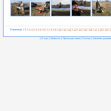
Страница: | 1 |
2
|
3
|
4
|
5
|
6
|
7
|
8
|
9
|
10
|
11
|
12
|
13
|
14
|
15
|
16
|
17
|
18
|
19
|
|
О нас
|
Новости
|
Происшествия
|
Статьи
|
Своими рукам