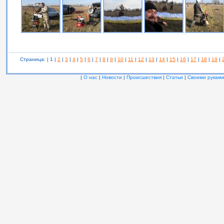
Страница: | 1 |
2
|
3
|
4
|
5
|
6
|
7
|
8
|
9
|
10
|
11
|
12
|
13
|
14
|
15
|
16
|
17
|
18
|
19
|
|
О нас
|
Новости
|
Происшествия
|
Статьи
|
Своими рукам