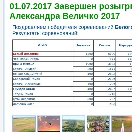
01.07.2017 Завершен розыгр
Александра Величко 2017
Поздравляем победителя соревнований
Белог
Результаты соревнований:
Ф.И.О.
Точность
Слалом
Маршру
Белый Владимир
1250
5100
13
Чернявский Игорь
0
971
17
Ярина Михаил
1000
3983
1
Корягин Андрей
200
1671
Яснолобов Дмитрий
400
2423
6
Бобровский Роман
0
2105
Корягин Александр
150
296
Груздев Антон
400
2497
17
Татунь Роман
0
1243
Гусак Владимир
300
737
Дьяченко Олег
0
503