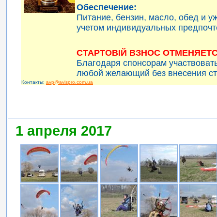
Обеспечение:
Питание, бензин, масло, обед и 
учетом индивидуальных предпочт
СТАРТОВІЙ ВЗНОС ОТМЕНЯЕТС
Благодаря спонсорам участвоват
любой желающий без внесения ст
Контакты:
avp@avispro.com.ua
1 апреля 2017