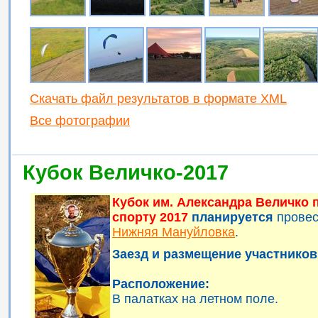
Скачать файл результатов в формате XML
Все фотографии
Кубок Величко-2017
Кубок им. Александра Величко
спорту 2017
планируется
прове
Нижняя Мануйловка
.
Заезд и размещение участников 
Расположение:
В палатках на летном поле.