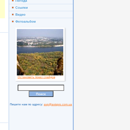
Погода
Ссылки
Видео
Фотоальбом
Остановить показ слайдов
Пишите нам по адресу:
avp@avispro.com.ua