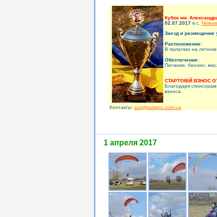
Кубок им. Александр
02.07.2017
в c.
Нижня
Заезд и размещение 
Расположение:
В палатках на летном
Обеспечение:
Питание, бензин, мас
СТАРТОВІЙ ВЗНОС О
Благодаря спонсорам
взноса.
Контакты:
avp@avispro.com.ua
1 апреля 2017