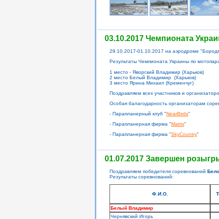
03.10.2017 Чемпионата Укра
29.10.2017-01.10.2017 на аэродроме "Бород
Результаты Чемпионата Украины по мотопар
1 место - Яворский Владимир (Харьков)
2 место Белый Владимир (Харьков)
3 место Ярина Михаил (Кременчуг)
Поздравляем всех участников и организатор
Особая балагодарность организаторам соре
- Парапланерный клуб "
NearBirds
"
- Парапланерная фирма "
Matrix
"
- Парапланерная фирма "
SkyCountry
"
01.07.2017 Завершен розыгр
Поздравляем победителя соревнований
Бело
Результаты соревнований:
Ф.И.О.
Т
Белый Владимир
Чернявский Игорь