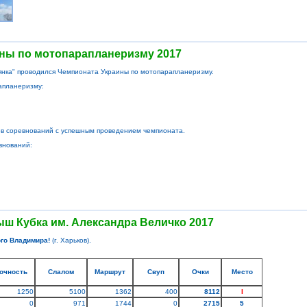
ины по мотопарапланеризму 2017
янка" проводился Чемпионата Украины по мотопарапланеризму.
апланеризму:
ов соревнований с успешным проведением чемпионата.
внований:
ыш Кубка им. Александра Величко 2017
го Владимира!
(г. Харьков).
очность
Слалом
Маршрут
Свуп
Очки
Место
1250
5100
1362
400
8112
I
0
971
1744
0
2715
5