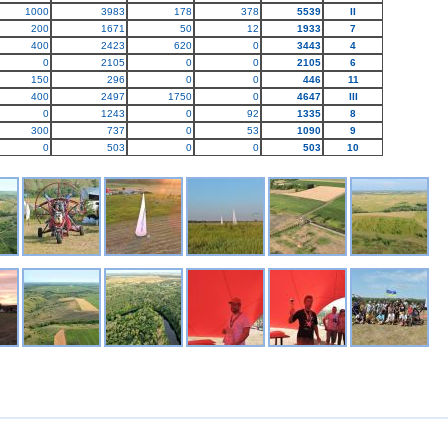
1000
3983
178
378
5539
II
200
1671
50
12
1933
7
400
2423
620
0
3443
4
0
2105
0
0
2105
6
150
296
0
0
446
11
400
2497
1750
0
4647
III
0
1243
0
92
1335
8
300
737
0
53
1090
9
0
503
0
0
503
10