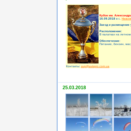
Кубок им. Александр
16.09.2018
в c.
Нижня
Заезд и размещение 
Расположение:
В палатках на летном
Обеспечение:
Питание, бензин, мас
Контакты:
avp@avispro.com.ua
25.03.2018