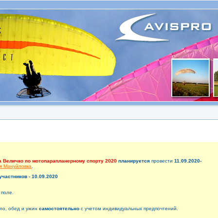
а Величко по мотопарапланерному спорту 2020
планируется
провести
11.09.2020-
я Мануйловка
.
участников - 10.09.2020
 поле.
ло, обед и ужин
самостоятельно
с учетом индивидуальных предпочтений.