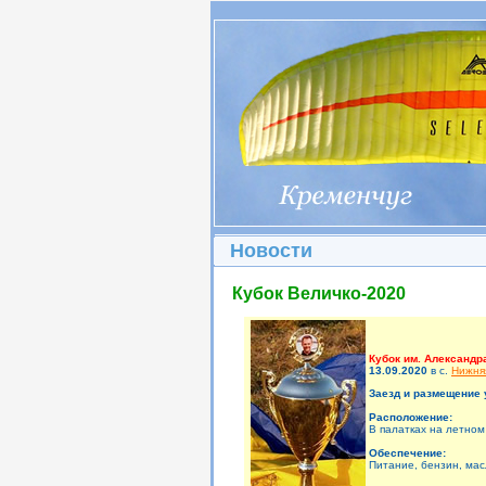
Новости
Кубок Величко-2020
Кубок им. Александр
13.09.2020
в c.
Нижня
Заезд и размещение 
Расположение:
В палатках на летном
Обеспечение:
Питание, бензин, мас