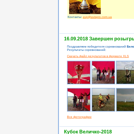
Контакты:
avp@avispro.com.ua
16.09.2018 Завершен розыгр
Поздравляем победителя соревнований
Бело
Результаты соревнований:
Скачать файл результатов в формате XLS
Все фотографии
Кубок Величко-2018