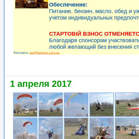
Обеспечение:
Питание, бензин, масло, обед и 
учетом индивидуальных предпочт
СТАРТОВІЙ ВЗНОС ОТМЕНЯЕТС
Благодаря спонсорам участвоват
любой желающий без внесения ст
Контакты:
avp@avispro.com.ua
1 апреля 2017