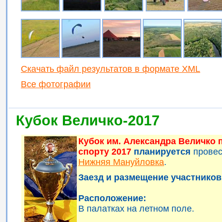
Скачать файл результатов в формате XML
Все фотографии
Кубок Величко-2017
Кубок им. Александра Величко
спорту 2017
планируется
прове
Нижняя Мануйловка
.
Заезд и размещение участников 
Расположение:
В палатках на летном поле.