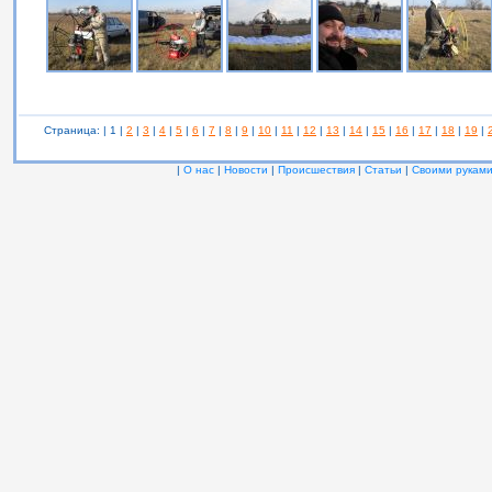
Страница: | 1 |
2
|
3
|
4
|
5
|
6
|
7
|
8
|
9
|
10
|
11
|
12
|
13
|
14
|
15
|
16
|
17
|
18
|
19
|
|
О нас
|
Новости
|
Происшествия
|
Статьи
|
Своими рукам