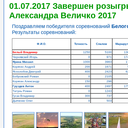
01.07.2017 Завершен розыгр
Александра Величко 2017
Поздравляем победителя соревнований
Белог
Результаты соревнований:
Ф.И.О.
Точность
Слалом
Маршру
Белый Владимир
1250
5100
13
Чернявский Игорь
0
971
17
Ярина Михаил
1000
3983
1
Корягин Андрей
200
1671
Яснолобов Дмитрий
400
2423
6
Бобровский Роман
0
2105
Корягин Александр
150
296
Груздев Антон
400
2497
17
Татунь Роман
0
1243
Гусак Владимир
300
737
Дьяченко Олег
0
503