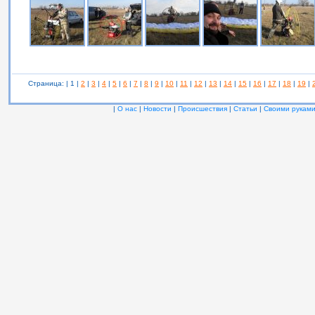
Страница: | 1 |
2
|
3
|
4
|
5
|
6
|
7
|
8
|
9
|
10
|
11
|
12
|
13
|
14
|
15
|
16
|
17
|
18
|
19
|
|
О нас
|
Новости
|
Происшествия
|
Статьи
|
Своими рукам