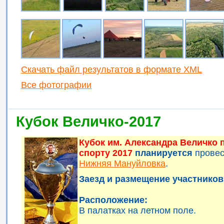
Скачать файл результатов в формате XML
Все фотографии
Кубок Величко-2017
Кубок им. Александра Величко
спорту 2017
планируется
прове
Нижняя Мануйловка
.
Заезд и размещение участников 
Расположение:
В палатках на летном поле.