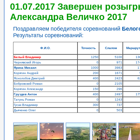
01.07.2017 Завершен розыгр
Александра Величко 2017
Поздравляем победителя соревнований
Белог
Результаты соревнований:
Ф.И.О.
Точность
Слалом
Маршру
Белый Владимир
1250
5100
13
Чернявский Игорь
0
971
17
Ярина Михаил
1000
3983
1
Корягин Андрей
200
1671
Яснолобов Дмитрий
400
2423
6
Бобровский Роман
0
2105
Корягин Александр
150
296
Груздев Антон
400
2497
17
Татунь Роман
0
1243
Гусак Владимир
300
737
Дьяченко Олег
0
503