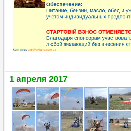
Обеспечение:
Питание, бензин, масло, обед и 
учетом индивидуальных предпочт
СТАРТОВІЙ ВЗНОС ОТМЕНЯЕТС
Благодаря спонсорам участвоват
любой желающий без внесения ст
Контакты:
avp@avispro.com.ua
1 апреля 2017