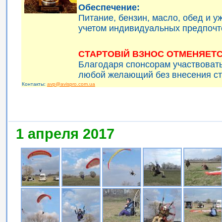
Обеспечение:
Питание, бензин, масло, обед и 
учетом индивидуальных предпочт
СТАРТОВІЙ ВЗНОС ОТМЕНЯЕТС
Благодаря спонсорам участвоват
любой желающий без внесения ст
Контакты:
avp@avispro.com.ua
1 апреля 2017