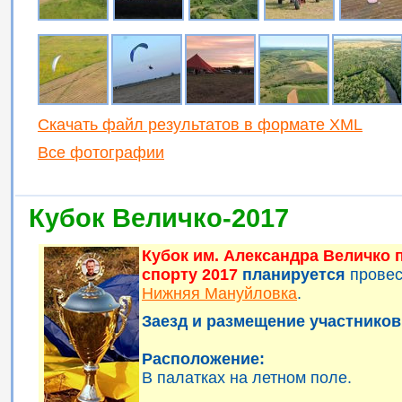
Скачать файл результатов в формате XML
Все фотографии
Кубок Величко-2017
Кубок им. Александра Величко
спорту 2017
планируется
прове
Нижняя Мануйловка
.
Заезд и размещение участников 
Расположение:
В палатках на летном поле.