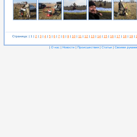
Страница: | 1 |
2
|
3
|
4
|
5
|
6
|
7
|
8
|
9
|
10
|
11
|
12
|
13
|
14
|
15
|
16
|
17
|
18
|
19
|
|
О нас
|
Новости
|
Происшествия
|
Статьи
|
Своими рукам