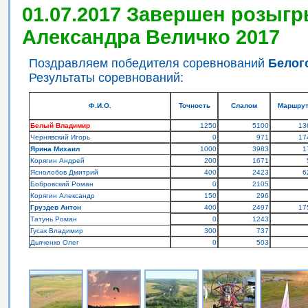
01.07.2017 Завершен розыгр
Александра Величко 2017
Поздравляем победителя соревнований
Белог
Результаты соревнований:
Ф.И.О.
Точность
Слалом
Маршру
Белый Владимир
1250
5100
13
Чернявский Игорь
0
971
17
Ярина Михаил
1000
3983
1
Корягин Андрей
200
1671
Яснолобов Дмитрий
400
2423
6
Бобровский Роман
0
2105
Корягин Александр
150
296
Груздев Антон
400
2497
17
Татунь Роман
0
1243
Гусак Владимир
300
737
Дьяченко Олег
0
503