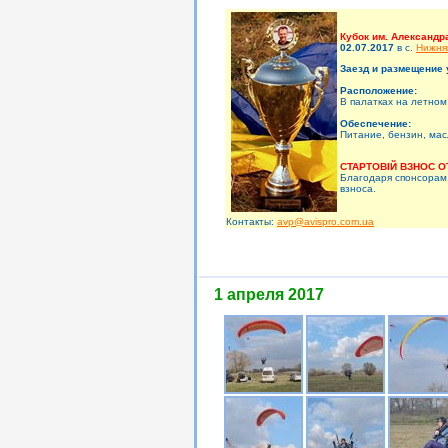
Кубок им. Александр
02.07.2017
в c.
Нижня
Заезд и размещение 
Расположение:
В палатках на летном
Обеспечение:
Питание, бензин, мас
СТАРТОВІЙ ВЗНОС О
Благодаря спонсорам
взноса.
Контакты:
avp@avispro.com.ua
1 апреля 2017