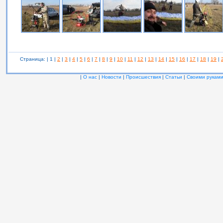
Страница: | 1 |
2
|
3
|
4
|
5
|
6
|
7
|
8
|
9
|
10
|
11
|
12
|
13
|
14
|
15
|
16
|
17
|
18
|
19
|
|
О нас
|
Новости
|
Происшествия
|
Статьи
|
Своими рукам