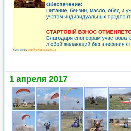
Обеспечение:
Питание, бензин, масло, обед и 
учетом индивидуальных предпочт
СТАРТОВІЙ ВЗНОС ОТМЕНЯЕТС
Благодаря спонсорам участвоват
любой желающий без внесения ст
Контакты:
avp@avispro.com.ua
1 апреля 2017