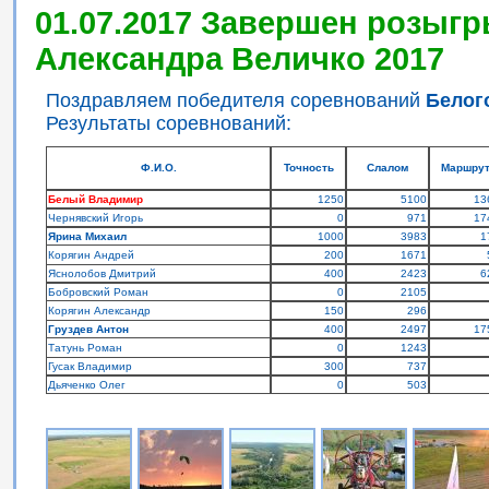
01.07.2017 Завершен розыгр
Александра Величко 2017
Поздравляем победителя соревнований
Белог
Результаты соревнований:
Ф.И.О.
Точность
Слалом
Маршру
Белый Владимир
1250
5100
13
Чернявский Игорь
0
971
17
Ярина Михаил
1000
3983
1
Корягин Андрей
200
1671
Яснолобов Дмитрий
400
2423
6
Бобровский Роман
0
2105
Корягин Александр
150
296
Груздев Антон
400
2497
17
Татунь Роман
0
1243
Гусак Владимир
300
737
Дьяченко Олег
0
503