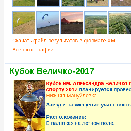
Скачать файл результатов в формате XML
Все фотографии
Кубок Величко-2017
Кубок им. Александра Величко
спорту 2017
планируется
прове
Нижняя Мануйловка
.
Заезд и размещение участников 
Расположение:
В палатках на летном поле.