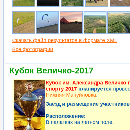
Скачать файл результатов в формате XML
Все фотографии
Кубок Величко-2017
Кубок им. Александра Величко
спорту 2017
планируется
прове
Нижняя Мануйловка
.
Заезд и размещение участников 
Расположение:
В палатках на летном поле.