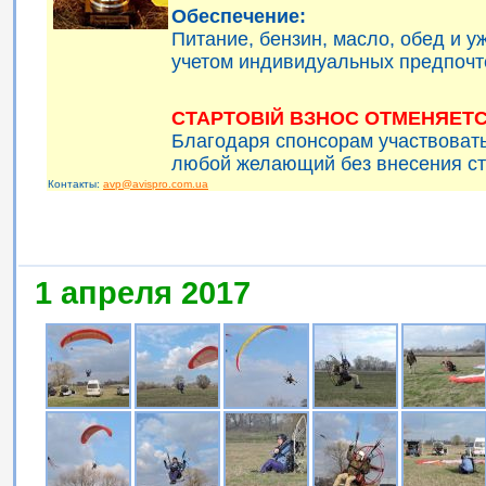
Обеспечение:
Питание, бензин, масло, обед и 
учетом индивидуальных предпочт
СТАРТОВІЙ ВЗНОС ОТМЕНЯЕТС
Благодаря спонсорам участвоват
любой желающий без внесения ст
Контакты:
avp@avispro.com.ua
1 апреля 2017