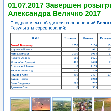
01.07.2017 Завершен розыгр
Александра Величко 2017
Поздравляем победителя соревнований
Белог
Результаты соревнований:
Ф.И.О.
Точность
Слалом
Маршру
Белый Владимир
1250
5100
13
Чернявский Игорь
0
971
17
Ярина Михаил
1000
3983
1
Корягин Андрей
200
1671
Яснолобов Дмитрий
400
2423
6
Бобровский Роман
0
2105
Корягин Александр
150
296
Груздев Антон
400
2497
17
Татунь Роман
0
1243
Гусак Владимир
300
737
Дьяченко Олег
0
503