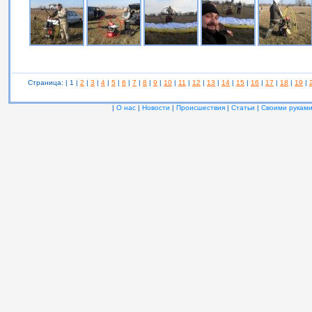
Страница: | 1 |
2
|
3
|
4
|
5
|
6
|
7
|
8
|
9
|
10
|
11
|
12
|
13
|
14
|
15
|
16
|
17
|
18
|
19
|
|
О нас
|
Новости
|
Происшествия
|
Статьи
|
Своими рукам