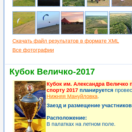
Скачать файл результатов в формате XML
Все фотографии
Кубок Величко-2017
Кубок им. Александра Величко
спорту 2017
планируется
прове
Нижняя Мануйловка
.
Заезд и размещение участников 
Расположение:
В палатках на летном поле.