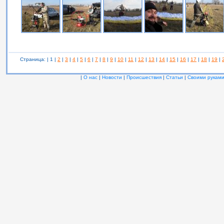
Страница: | 1 |
2
|
3
|
4
|
5
|
6
|
7
|
8
|
9
|
10
|
11
|
12
|
13
|
14
|
15
|
16
|
17
|
18
|
19
|
|
О нас
|
Новости
|
Происшествия
|
Статьи
|
Своими рукам