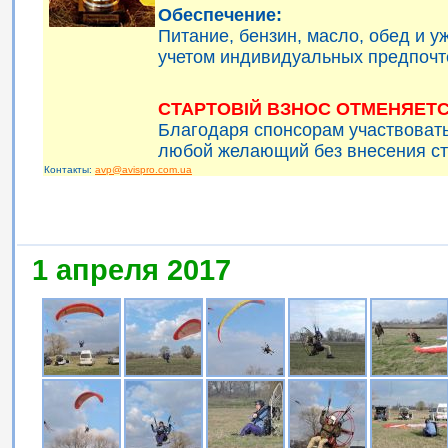
Обеспечение:
Питание, бензин, масло, обед и 
учетом индивидуальных предпочт
СТАРТОВІЙ ВЗНОС ОТМЕНЯЕТС
Благодаря спонсорам участвоват
любой желающий без внесения ст
Контакты:
avp@avispro.com.ua
1 апреля 2017