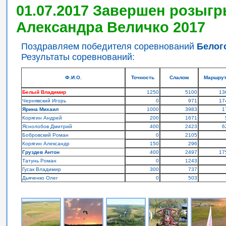
01.07.2017 Завершен розыгр
Александра Величко 2017
Поздравляем победителя соревнований
Белог
Результаты соревнований:
Ф.И.О.
Точность
Слалом
Маршру
Белый Владимир
1250
5100
13
Чернявский Игорь
0
971
17
Ярина Михаил
1000
3983
1
Корягин Андрей
200
1671
Яснолобов Дмитрий
400
2423
6
Бобровский Роман
0
2105
Корягин Александр
150
296
Груздев Антон
400
2497
17
Татунь Роман
0
1243
Гусак Владимир
300
737
Дьяченко Олег
0
503