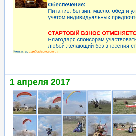
Обеспечение:
Питание, бензин, масло, обед и 
учетом индивидуальных предпочт
СТАРТОВІЙ ВЗНОС ОТМЕНЯЕТС
Благодаря спонсорам участвоват
любой желающий без внесения ст
Контакты:
avp@avispro.com.ua
1 апреля 2017