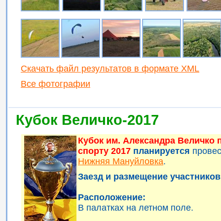
Скачать файл результатов в формате XML
Все фотографии
Кубок Величко-2017
Кубок им. Александра Величко
спорту 2017
планируется
прове
Нижняя Мануйловка
.
Заезд и размещение участников 
Расположение:
В палатках на летном поле.