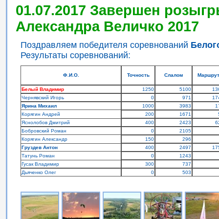
01.07.2017 Завершен розыгр
Александра Величко 2017
Поздравляем победителя соревнований
Белог
Результаты соревнований:
Ф.И.О.
Точность
Слалом
Маршру
Белый Владимир
1250
5100
13
Чернявский Игорь
0
971
17
Ярина Михаил
1000
3983
1
Корягин Андрей
200
1671
Яснолобов Дмитрий
400
2423
6
Бобровский Роман
0
2105
Корягин Александр
150
296
Груздев Антон
400
2497
17
Татунь Роман
0
1243
Гусак Владимир
300
737
Дьяченко Олег
0
503