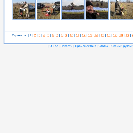
Страница: | 1 |
2
|
3
|
4
|
5
|
6
|
7
|
8
|
9
|
10
|
11
|
12
|
13
|
14
|
15
|
16
|
17
|
18
|
19
|
|
О нас
|
Новости
|
Происшествия
|
Статьи
|
Своими рукам