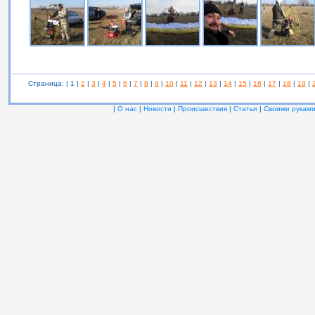
Страница: | 1 |
2
|
3
|
4
|
5
|
6
|
7
|
8
|
9
|
10
|
11
|
12
|
13
|
14
|
15
|
16
|
17
|
18
|
19
|
|
О нас
|
Новости
|
Происшествия
|
Статьи
|
Своими рукам