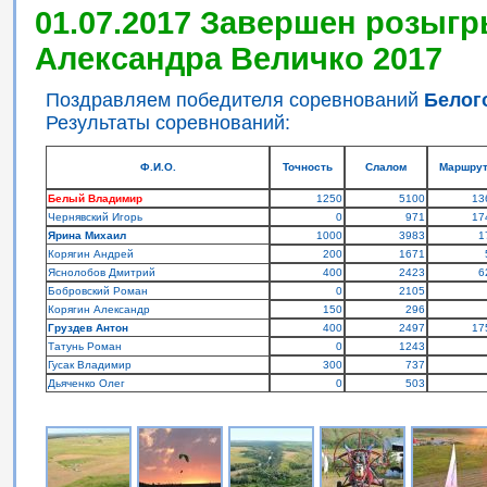
01.07.2017 Завершен розыгр
Александра Величко 2017
Поздравляем победителя соревнований
Белог
Результаты соревнований:
Ф.И.О.
Точность
Слалом
Маршру
Белый Владимир
1250
5100
13
Чернявский Игорь
0
971
17
Ярина Михаил
1000
3983
1
Корягин Андрей
200
1671
Яснолобов Дмитрий
400
2423
6
Бобровский Роман
0
2105
Корягин Александр
150
296
Груздев Антон
400
2497
17
Татунь Роман
0
1243
Гусак Владимир
300
737
Дьяченко Олег
0
503