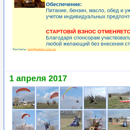
Обеспечение:
Питание, бензин, масло, обед и 
учетом индивидуальных предпочт
СТАРТОВІЙ ВЗНОС ОТМЕНЯЕТС
Благодаря спонсорам участвоват
любой желающий без внесения ст
Контакты:
avp@avispro.com.ua
1 апреля 2017