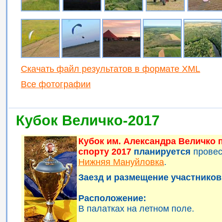
Скачать файл результатов в формате XML
Все фотографии
Кубок Величко-2017
Кубок им. Александра Величко
спорту 2017
планируется
прове
Нижняя Мануйловка
.
Заезд и размещение участников 
Расположение:
В палатках на летном поле.