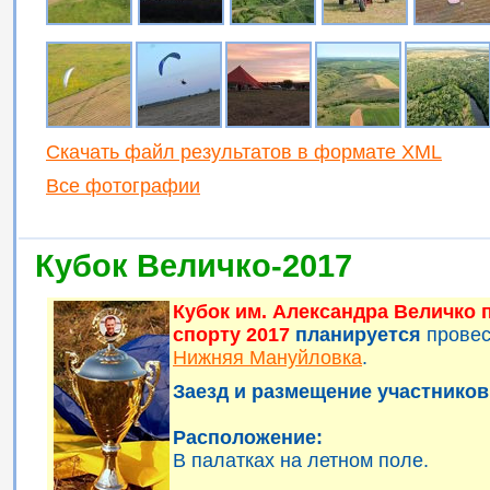
Скачать файл результатов в формате XML
Все фотографии
Кубок Величко-2017
Кубок им. Александра Величко
спорту 2017
планируется
прове
Нижняя Мануйловка
.
Заезд и размещение участников 
Расположение:
В палатках на летном поле.