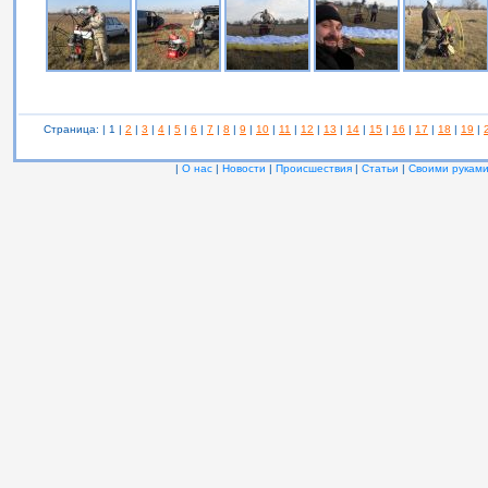
Страница: | 1 |
2
|
3
|
4
|
5
|
6
|
7
|
8
|
9
|
10
|
11
|
12
|
13
|
14
|
15
|
16
|
17
|
18
|
19
|
|
О нас
|
Новости
|
Происшествия
|
Статьи
|
Своими рукам