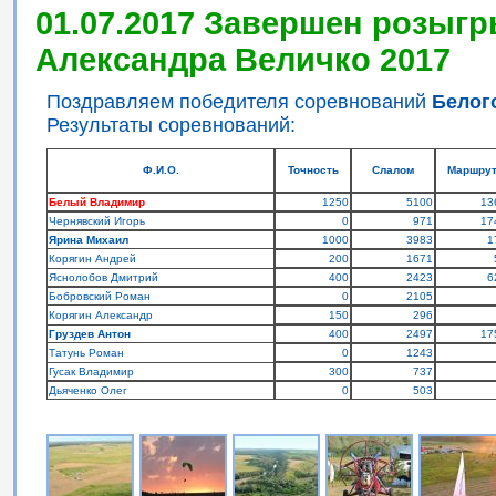
01.07.2017 Завершен розыгр
Александра Величко 2017
Поздравляем победителя соревнований
Белог
Результаты соревнований:
Ф.И.О.
Точность
Слалом
Маршру
Белый Владимир
1250
5100
13
Чернявский Игорь
0
971
17
Ярина Михаил
1000
3983
1
Корягин Андрей
200
1671
Яснолобов Дмитрий
400
2423
6
Бобровский Роман
0
2105
Корягин Александр
150
296
Груздев Антон
400
2497
17
Татунь Роман
0
1243
Гусак Владимир
300
737
Дьяченко Олег
0
503