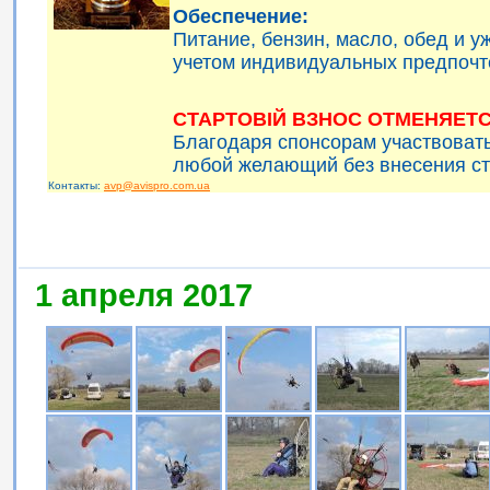
Обеспечение:
Питание, бензин, масло, обед и 
учетом индивидуальных предпочт
СТАРТОВІЙ ВЗНОС ОТМЕНЯЕТС
Благодаря спонсорам участвоват
любой желающий без внесения ст
Контакты:
avp@avispro.com.ua
1 апреля 2017