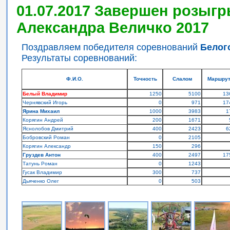
01.07.2017 Завершен розыгр
Александра Величко 2017
Поздравляем победителя соревнований
Белог
Результаты соревнований:
Ф.И.О.
Точность
Слалом
Маршру
Белый Владимир
1250
5100
13
Чернявский Игорь
0
971
17
Ярина Михаил
1000
3983
1
Корягин Андрей
200
1671
Яснолобов Дмитрий
400
2423
6
Бобровский Роман
0
2105
Корягин Александр
150
296
Груздев Антон
400
2497
17
Татунь Роман
0
1243
Гусак Владимир
300
737
Дьяченко Олег
0
503