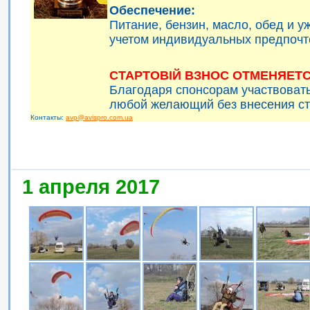
Обеспечение:
Питание, бензин, масло, обед и 
учетом индивидуальных предпочт
СТАРТОВІЙ ВЗНОС ОТМЕНЯЕТС
Благодаря спонсорам участвоват
любой желающий без внесения ст
Контакты:
avp@avispro.com.ua
1 апреля 2017