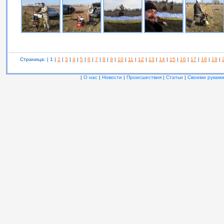
Страница: | 1 |
2
|
3
|
4
|
5
|
6
|
7
|
8
|
9
|
10
|
11
|
12
|
13
|
14
|
15
|
16
|
17
|
18
|
19
|
|
О нас
|
Новости
|
Происшествия
|
Статьи
|
Своими рукам