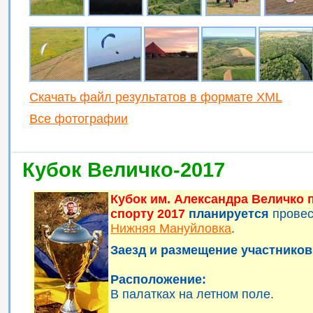
Скачать файл результатов в формате XML
Все фотографии
Кубок Величко-2017
Кубок им. Александра Величко
спорту 2017
планируется
прове
Нижняя Мануйловка
.
Заезд и размещение участников 
Расположение:
В палатках на летном поле.