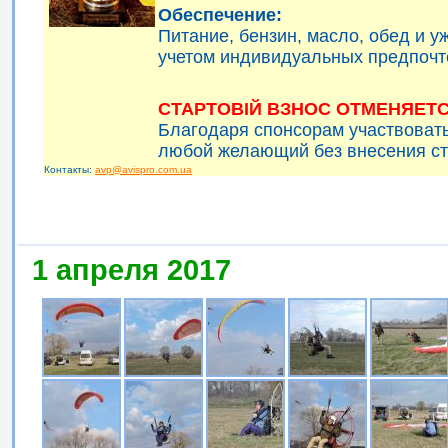
Обеспечение:
Питание, бензин, масло, обед и 
учетом индивидуальных предпочт
СТАРТОВІЙ ВЗНОС ОТМЕНЯЕТС
Благодаря спонсорам участвоват
любой желающий без внесения ст
Контакты:
avp@avispro.com.ua
1 апреля 2017