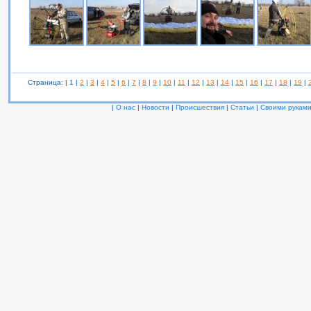
Страница: | 1 |
2
|
3
|
4
|
5
|
6
|
7
|
8
|
9
|
10
|
11
|
12
|
13
|
14
|
15
|
16
|
17
|
18
|
19
|
|
О нас
|
Новости
|
Происшествия
|
Статьи
|
Своими рукам