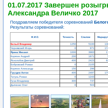
01.07.2017 Завершен розыгр
Александра Величко 2017
Поздравляем победителя соревнований
Белог
Результаты соревнований:
Ф.И.О.
Точность
Слалом
Маршру
Белый Владимир
1250
5100
13
Чернявский Игорь
0
971
17
Ярина Михаил
1000
3983
1
Корягин Андрей
200
1671
Яснолобов Дмитрий
400
2423
6
Бобровский Роман
0
2105
Корягин Александр
150
296
Груздев Антон
400
2497
17
Татунь Роман
0
1243
Гусак Владимир
300
737
Дьяченко Олег
0
503