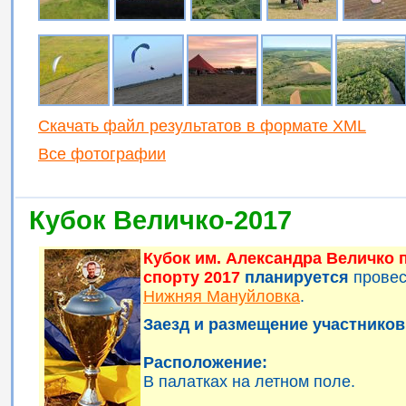
Скачать файл результатов в формате XML
Все фотографии
Кубок Величко-2017
Кубок им. Александра Величко
спорту 2017
планируется
прове
Нижняя Мануйловка
.
Заезд и размещение участников 
Расположение:
В палатках на летном поле.