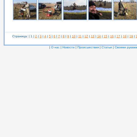
Страница: | 1 |
2
|
3
|
4
|
5
|
6
|
7
|
8
|
9
|
10
|
11
|
12
|
13
|
14
|
15
|
16
|
17
|
18
|
19
|
|
О нас
|
Новости
|
Происшествия
|
Статьи
|
Своими рукам