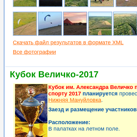
Скачать файл результатов в формате XML
Все фотографии
Кубок Величко-2017
Кубок им. Александра Величко
спорту 2017
планируется
прове
Нижняя Мануйловка
.
Заезд и размещение участников 
Расположение:
В палатках на летном поле.