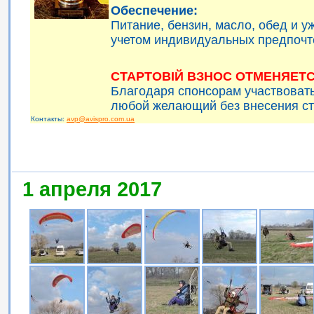
Обеспечение:
Питание, бензин, масло, обед и 
учетом индивидуальных предпочт
СТАРТОВІЙ ВЗНОС ОТМЕНЯЕТС
Благодаря спонсорам участвоват
любой желающий без внесения ст
Контакты:
avp@avispro.com.ua
1 апреля 2017