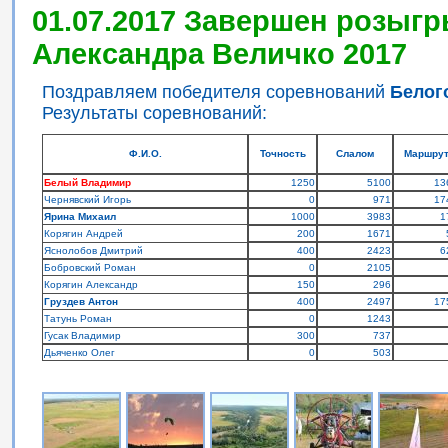
01.07.2017 Завершен розыгр
Александра Величко 2017
Поздравляем победителя соревнований
Белог
Результаты соревнований:
Ф.И.О.
Точность
Слалом
Маршру
Белый Владимир
1250
5100
13
Чернявский Игорь
0
971
17
Ярина Михаил
1000
3983
1
Корягин Андрей
200
1671
Яснолобов Дмитрий
400
2423
6
Бобровский Роман
0
2105
Корягин Александр
150
296
Груздев Антон
400
2497
17
Татунь Роман
0
1243
Гусак Владимир
300
737
Дьяченко Олег
0
503