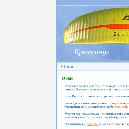
О нас
О нас
Этот сайт создан для тех, кто жаждет реализ
помочь Вам сделать первые шаги и ощутить с
Если Вы пилот, Вам может пригодиться наш 
Вы найдете самые интересные городские авиа
Ознакомиться с имеющейся в клубе
техникой
,
Можем мы похвастаться и спортивными дост
детально узнаете, что такое парамоторный и 
Ознакомиться с
погодой
в нашем городе и ок