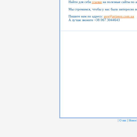
Найти для себя
ссылки
на полезные сайты по 
Мы стремимся, чтобы у нас было интересно в
Пишите нам по адресу:
avp@avispro.com.ua
А лучше звоните +38 067 3044643
|
|
О нас
Новос