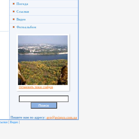
Погода
Ссылки
Видео
Фотоальбом
Остановить показ слайдов
Пишите нам по адресу:
avp@avispro.com.ua
|
|
сылки
Видео