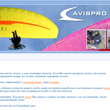
овать мечту летать, и уже летающих пилотов. Если Вы горите желанием летать, мы можем
овершенно новые, по истине, неземные ощущения полета.
опыт, информация о
происшествиях
, наша
техника
.
-события и новости нашего клуба, наши последние разработки и достижения в разделе
ново
 которая помогает нам подыматься в небо и обучать пилотов.
ижениями. В разделе
спорт
Вы узнаете о наших лучших пилотах и их достижениях, более
парапланерный спорт.
рестностях на ближайшие дни.