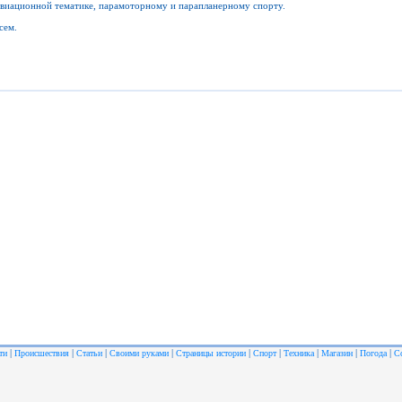
авиационной тематике, парамоторному и парапланерному спорту.
сем.
|
|
|
|
|
|
|
|
|
ти
Происшествия
Статьи
Своими руками
Страницы истории
Спорт
Техника
Магазин
Погода
С