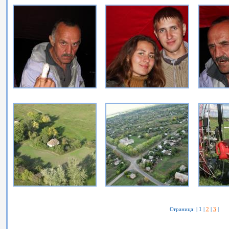
Страница: | 1 |
2
|
3
|