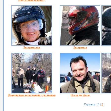
Экстрималка
Экстримал
Праздничная регистрация участников
После футбола
Страница: | 1 |
2
|