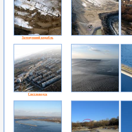
Затонувший корабль
Светловодск