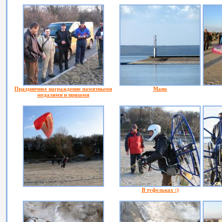
Праздничное награждение памятными
Маяк
медалями и призами
В туфельках :)