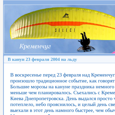
В канун 23 февраля 2004 на льду
В воскресенье перед 23 февраля над Кременч
произошло традиционное событие, как говорят
Большие морозы на кануне праздника немного 
меньше чем планировалось. Съехались с Креме
Киева Днепропетровска. День выдался просто ч
потеплело, небо прояснилось, и целый день св
выехали в этот день намного быстрее, чем обыч