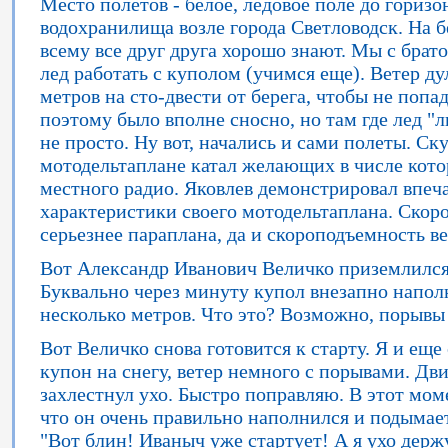
Место полетов - белое, ледовое поле до горизо
водохранилища возле города Светловодск. На б
всему все друг друга хорошо знают. Мы с брат
лед работать с куполом (учимся еще). Ветер ду
метров на сто-двести от берега, чтобы не попад
поэтому было вполне сносно, но там где лед "
не просто. Ну вот, начались и сами полеты. Ску
мотодельтаплане катал желающих в числе котор
местного радио. Яковлев демонстрировал впе
характеристики своего мотодельтаплана. Скоро
серьезнее параплана, да и скороподъемность в
Вот Александр Иванович Величко приземлился. 
Буквально через минуту купол внезапно напол
несколько метров. Что это? Возможно, порывы
Вот Величко снова готовится к старту. Я и ещ
купон на снегу, ветер немного с порывами. Дв
захлестнул ухо. Быстро поправляю. В этот мом
что он очень правильно наполнился и подымаетс
"Вот блин! Иваныч уже стартует! А я ухо держу