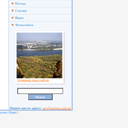
Погода
Ссылки
Видео
Фотоальбом
Остановить показ слайдов
Пишите нам по адресу:
avp@avispro.com.ua
|
|
сылки
Видео