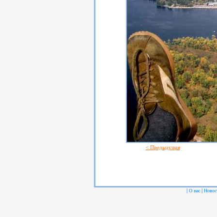
< Предыдущая
|
|
О нас
Новос