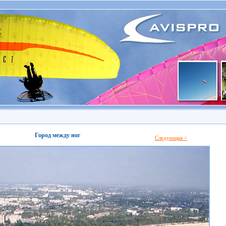
Город между ног
Следующая >