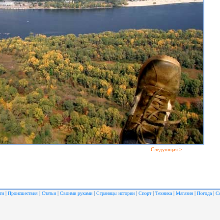
Следующая >
|
|
|
|
|
|
|
|
|
ти
Происшествия
Статьи
Своими руками
Страницы истории
Спорт
Техника
Магазин
Погода
С