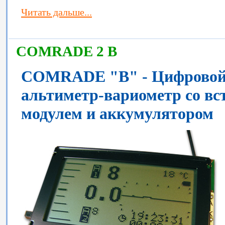
Читать дальше...
COMRADE 2 B
COMRADE "B" - Цифровой 
альтиметр-вариометр cо в
модулем и аккумулятором