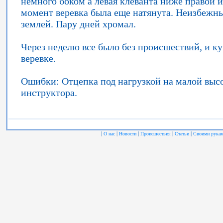
немного боком а левая клеванта ниже правой и
момент веревка была еще натянута. Неизбежный
землей. Пару дней хромал.
Через неделю все было без происшествий, и к
веревке.
Ошибки: Отцепка под нагрузкой на малой высо
инструктора.
|
|
|
|
|
О нас
Новости
Происшествия
Статьи
Своими рука