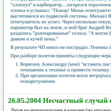
"хлопнул" в карбюратор... загорелся поролон
хлопка я услышал: "Пожар! Миша огнетушитель!
выстегивался из подвесной системы. Михаил Я
огнетушитель не успел. Через несколько секун
парамотор был на земле, и мой брат Андрей Ко
раздались "разочарованные" голоса: "А могли 
дымом и кучей пены."
В результате ЧП никто не пострадал. Техника 
При разборе полетов приняты следующие мер
Корягину Александру (мне) "вставить пис
отношение к технике и привести технику 
При организации полетов возле ветроука
пожаротушения.
26.05.2004 Несчастный случай 
Летая на мотопараплане в каньоне (на западно