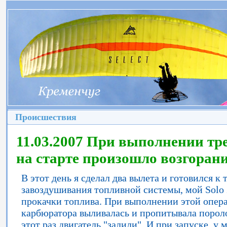
Происшествия
11.03.2007 При выполнении тр
на старте произошло возгоран
В этот день я сделал два вылета и готовился к 
завоздушивания топливной системы, мой Solo 
прокачки топлива. При выполнении этой опера
карбюратора выливалась и пропитывала порол
этот раз двигатель "залили". И при запуске, у 