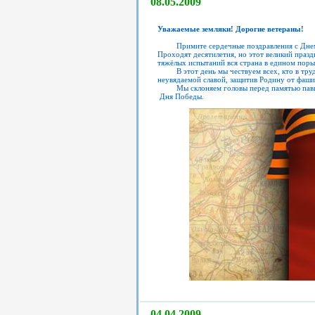
08.05.2009
Уважаемые земляки! Дорогие ветераны!
Примите сердечные поздравления с Днем П
Проходят десятилетия, но этот великий праз
тяжёлых испытаний вся страна в едином поры
В этот день мы чествуем всех, кто в трудны
неувядаемой славой, защитив Родину от фаши
Мы склоняем головы перед памятью павших 
Дня Победы.
04.04.2009