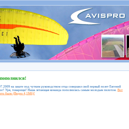
 пополнился!
07.2009 на закате под чутким руководством отца совершил свой первый полет Евгений
ог! Уря, товарищи! Наша летающая команда пополнилась самым молодым пилотом.
Вот
 это было (Видео 4,1Мб)!