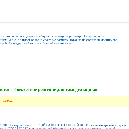
пытания нового модуля для сборки альтиметра/вариометра. По сравнению с
иком, AVIS-A2 имеет более компактные размеры, которые позволяют поместить его
в любой стандартный корпус с батарейным отсеком.
уками - бюджетное решение для самодельщиков
нт
AVIS-4
05.2009 Совершил свой ПЕРВЫЙ САМОСТОЯТЕЛЬНЫЙ ПОЛЕТ на мотопараплане Сергей
вский! ПОЗДРАВЛЯЕМ от всей души! Желаем красивых полётов и мягких посадок!