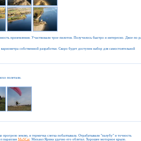
чность приземления. Участвовали трое пилотов. Получилось быстро и интересно. Двое по р
/ вариометра собственной разработки. Скоро будет доступен набор для самостоятельной
охо полетали.
о прогрело землю, и термичка слегка побалтывала. Отрабатывали "палубу" и точность
ел параплан
MuSCat
. Михаил Ярина удачно его облетал. Хорошее моторное крыло.