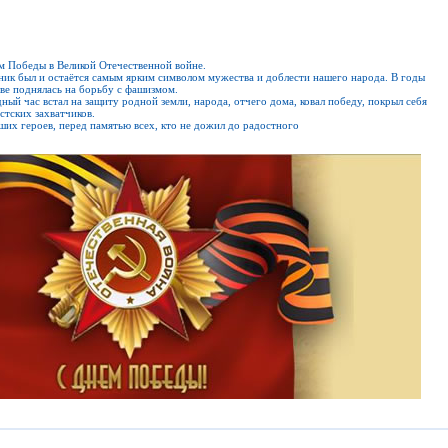
обеды в Великой Отечественной войне.
дник был и остаётся самым ярким символом мужества и доблести нашего народа. В годы
ве поднялась на борьбу с фашизмом.
й час встал на защиту родной земли, народа, отчего дома, ковал победу, покрыл себя
стских захватчиков.
героев, перед памятью всех, кто не дожил до радостного