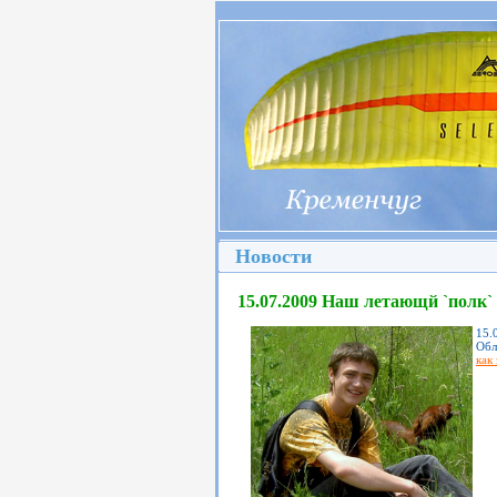
Новости
15.07.2009 Наш летающй `полк`
15.
Обл
как