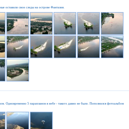
ые оставили свои следы на острове Фантазия.
ом. Одновременно 5 парапланов в небе - такого давно не было. Пополнился фотоальбом