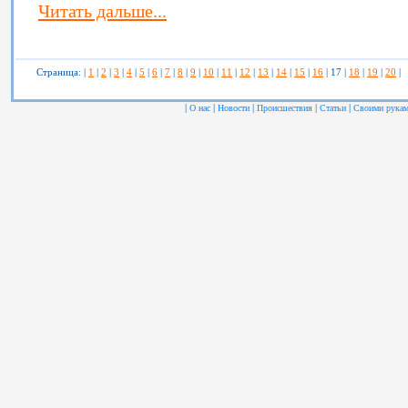
Читать дальше...
Страница: |
1
|
2
|
3
|
4
|
5
|
6
|
7
|
8
|
9
|
10
|
11
|
12
|
13
|
14
|
15
|
16
| 17 |
18
|
19
|
20
|
|
|
|
|
|
О нас
Новости
Происшествия
Статьи
Своими рука