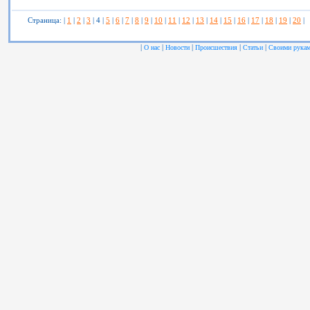
Страница: |
1
|
2
|
3
| 4 |
5
|
6
|
7
|
8
|
9
|
10
|
11
|
12
|
13
|
14
|
15
|
16
|
17
|
18
|
19
|
20
|
|
|
|
|
|
О нас
Новости
Происшествия
Статьи
Своими рука