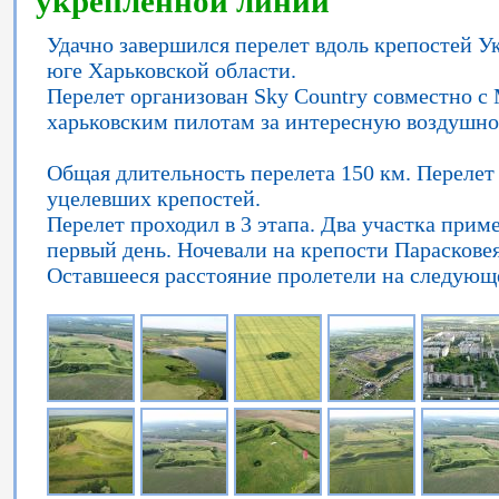
укрепленной линии
Удачно завершился перелет вдоль крепостей 
юге Харьковской области.
Перелет организован Sky Country совместно с 
харьковским пилотам за интересную воздушн
Общая длительность перелета 150 км. Перелет 
уцелевших крепостей.
Перелет проходил в 3 этапа. Два участка приме
первый день. Ночевали на крепости Парасковея
Оставшееся расстояние пролетели на следующе