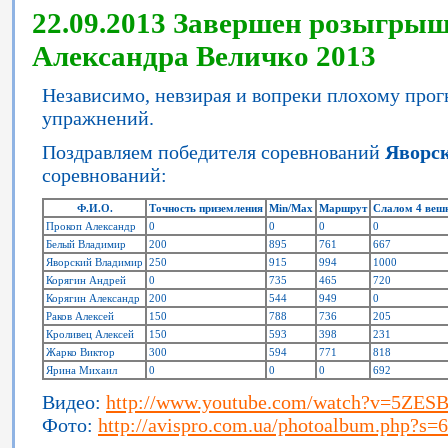
22.09.2013 Завершен розыгрыш
Александра Величко 2013
Независимо, невзирая и вопреки плохому прогн
упражнений.
Поздравляем победителя соревнований
Яворс
соревнований:
Ф.И.О.
Точность приземления
Min/Max
Маршрут
Слалом 4 веш
Прокоп Александр
0
0
0
0
Белый Владимир
200
895
761
667
Яворский Владимир
250
915
994
1000
Корягин Андрей
0
735
465
720
Корягин Александр
200
544
949
0
Раков Алексей
150
788
736
205
Кроливец Алексей
150
593
398
231
Жарко Виктор
300
594
771
818
Ярина Михаил
0
0
0
692
Видео:
http://www.youtube.com/watch?v=5ZESB
Фото:
http://avispro.com.ua/photoalbum.php?s=