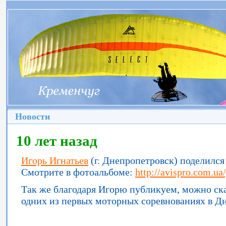
Новости
10 лет назад
Игорь Игнатьев
(г. Днепропетровск) поделилс
Смотрите в фотоальбоме:
http://avispro.com.u
Так же благодаря Игорю публикуем, можно ска
одних из первых моторных соревнованиях в Дн