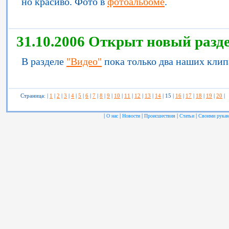
но красиво. Фото в
фотоальбоме
.
31.10.2006 Открыт новый раздел
В разделе
"Видео"
пока только два наших клип
Страница: |
1
|
2
|
3
|
4
|
5
|
6
|
7
|
8
|
9
|
10
|
11
|
12
|
13
|
14
| 15 |
16
|
17
|
18
|
19
|
20
|
|
|
|
|
|
О нас
Новости
Происшествия
Статьи
Своими рука