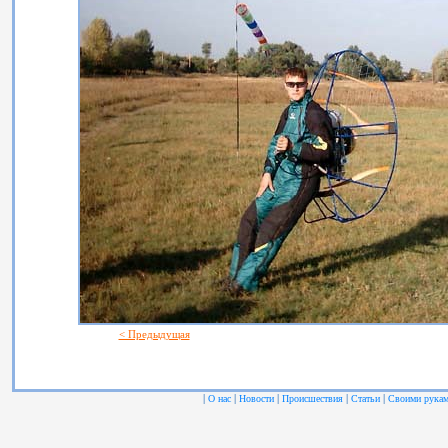
< Предыдущая
|
|
|
|
|
О нас
Новости
Происшествия
Статьи
Своими рука