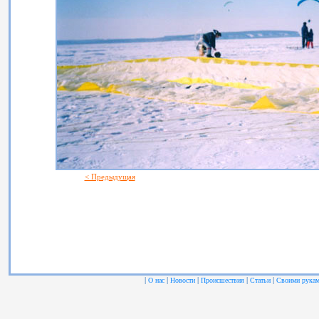
< Предыдущая
|
|
|
|
|
О нас
Новости
Происшествия
Статьи
Своими рука