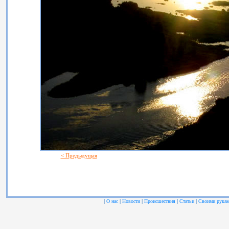
< Предыдущая
|
|
|
|
|
О нас
Новости
Происшествия
Статьи
Своими рука