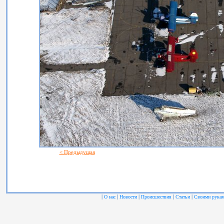
< Предыдущая
|
|
|
|
|
О нас
Новости
Происшествия
Статьи
Своими рука