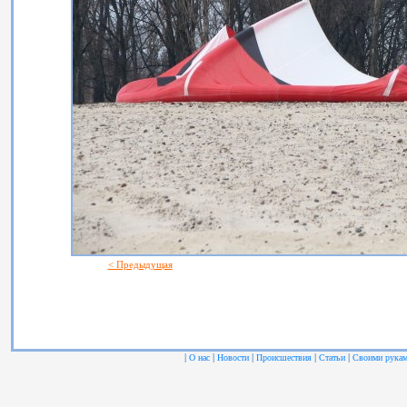
< Предыдущая
|
|
|
|
|
О нас
Новости
Происшествия
Статьи
Своими рука