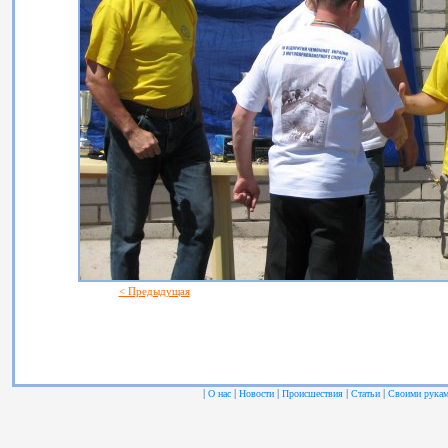
< Предыдущая
|
|
|
|
|
О нас
Новости
Происшествия
Статьи
Своими рука