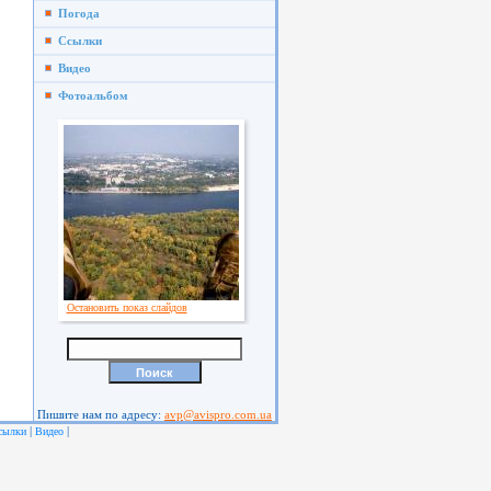
Погода
Ссылки
Видео
Фотоальбом
Остановить показ слайдов
Пишите нам по адресу:
avp@avispro.com.ua
|
|
сылки
Видео