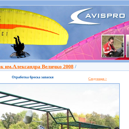
к им.Александра Величко 2008
/
Отработка броска запаски
Следующая >