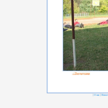
< Предыдущая
|
|
О нас
Новос