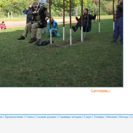
Следующая >
|
|
|
|
|
|
|
|
|
ти
Происшествия
Статьи
Своими руками
Страницы истории
Спорт
Техника
Магазин
Погода
С