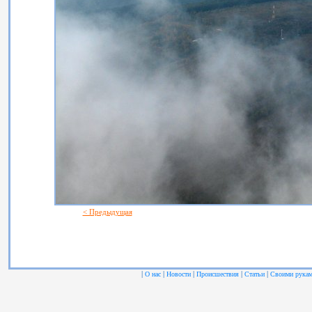
< Предыдущая
|
|
|
|
|
О нас
Новости
Происшествия
Статьи
Своими рука