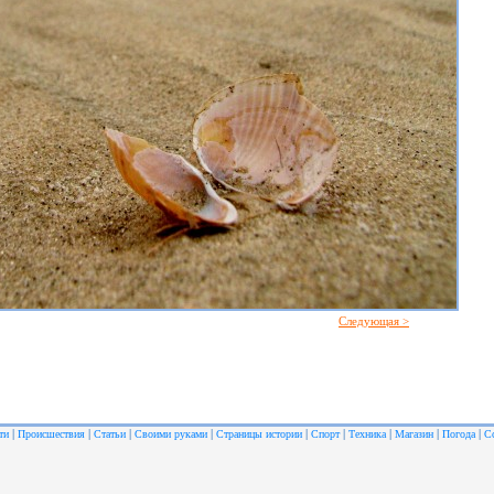
Следующая >
|
|
|
|
|
|
|
|
|
ти
Происшествия
Статьи
Своими руками
Страницы истории
Спорт
Техника
Магазин
Погода
С