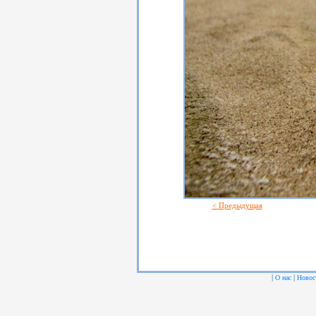
< Предыдущая
|
|
О нас
Новос