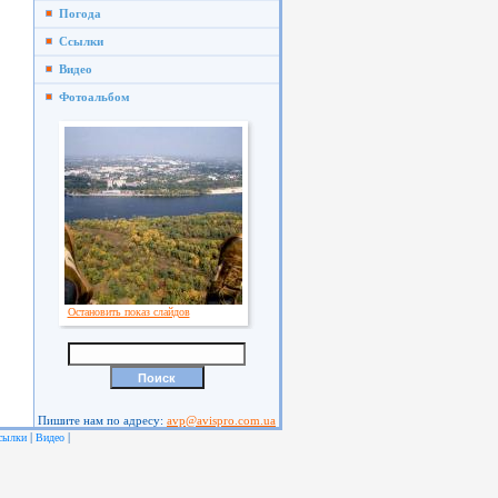
Погода
Ссылки
Видео
Фотоальбом
Остановить показ слайдов
Пишите нам по адресу:
avp@avispro.com.ua
|
|
сылки
Видео