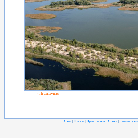
< Предыдущая
|
|
|
|
|
О нас
Новости
Происшествия
Статьи
Своими рука