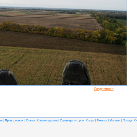
Следующая >
|
|
|
|
|
|
|
|
|
ти
Происшествия
Статьи
Своими руками
Страницы истории
Спорт
Техника
Магазин
Погода
С