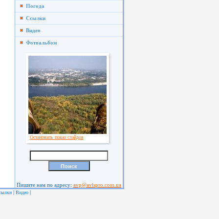
Погода
Ссылки
Видео
Фотоальбом
Остановить показ слайдов
Пишите нам по адресу:
avp@avispro.com.ua
|
|
сылки
Видео