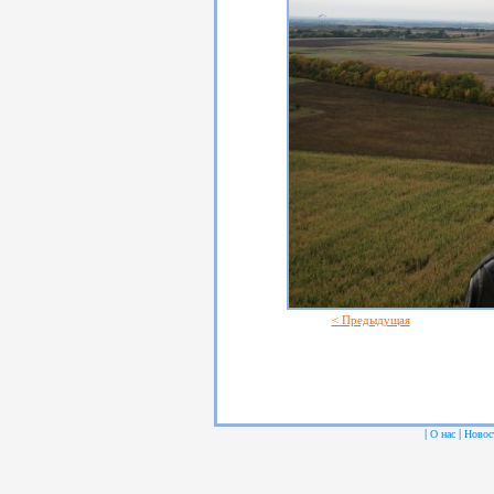
< Предыдущая
|
|
О нас
Новос