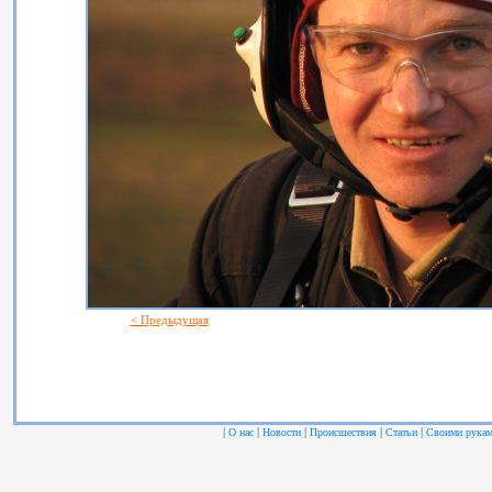
< Предыдущая
|
|
|
|
|
О нас
Новости
Происшествия
Статьи
Своими рука