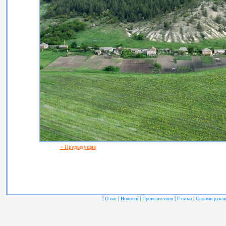
< Предыдущая
|
|
|
|
|
О нас
Новости
Происшествия
Статьи
Своими рука