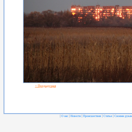
< Предыдущая
|
|
|
|
|
О нас
Новости
Происшествия
Статьи
Своими рука