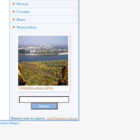
Погода
Ссылки
Видео
Фотоальбом
Остановить показ слайдов
Пишите нам по адресу:
avp@avispro.com.ua
|
|
сылки
Видео