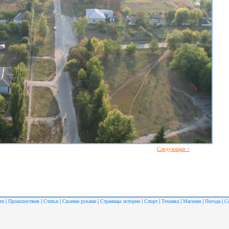
Следующая >
|
|
|
|
|
|
|
|
|
ти
Происшествия
Статьи
Своими руками
Страницы истории
Спорт
Техника
Магазин
Погода
С