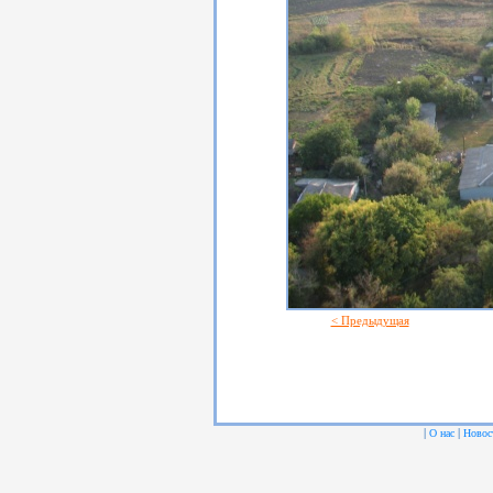
< Предыдущая
|
|
О нас
Новос