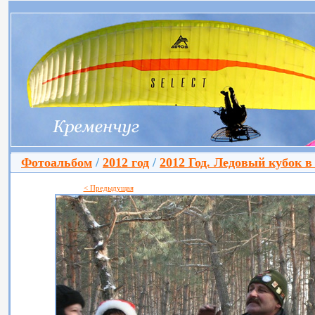
Фотоальбом
/
2012 год
/
2012 Год. Ледовый кубок в
< Предыдущая