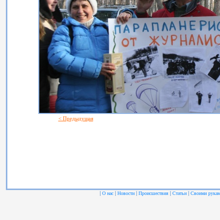
< Предыдущая
|
|
|
|
|
О нас
Новости
Происшествия
Статьи
Своими рука