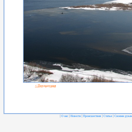
< Предыдущая
|
|
|
|
|
О нас
Новости
Происшествия
Статьи
Своими рука