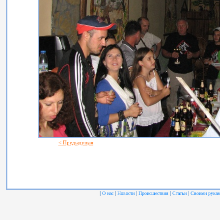
< Предыдущая
|
|
|
|
|
О нас
Новости
Происшествия
Статьи
Своими рука