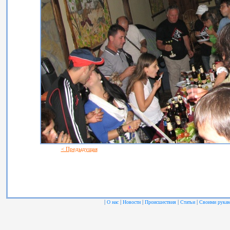
< Предыдущая
|
|
|
|
|
О нас
Новости
Происшествия
Статьи
Своими рука