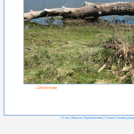
< Предыдущая
|
|
|
|
|
О нас
Новости
Происшествия
Статьи
Своими рука