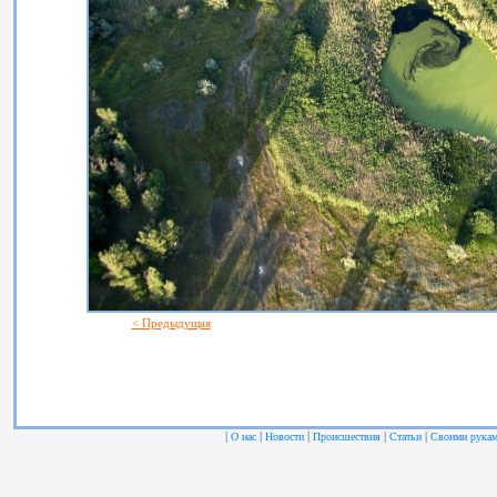
< Предыдущая
|
|
|
|
|
О нас
Новости
Происшествия
Статьи
Своими рука