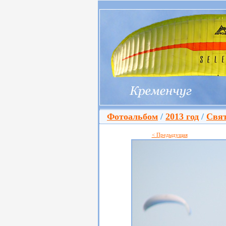
Фотоальбом
/
2013 год
/
Свят
< Предыдущая