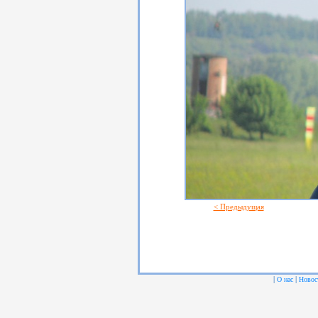
< Предыдущая
|
|
О нас
Новос