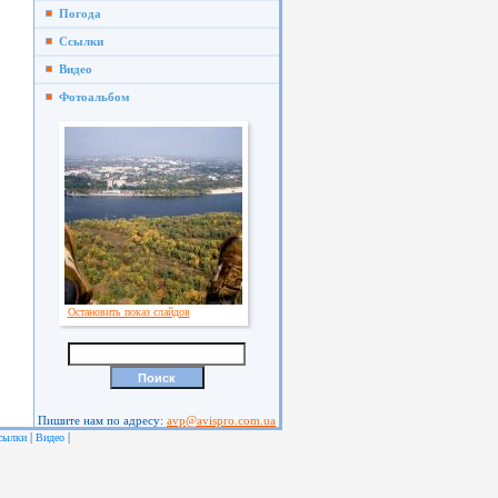
Погода
Ссылки
Видео
Фотоальбом
Остановить показ слайдов
Пишите нам по адресу:
avp@avispro.com.ua
|
|
сылки
Видео