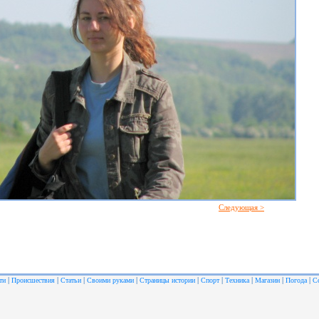
Следующая >
|
|
|
|
|
|
|
|
|
ти
Происшествия
Статьи
Своими руками
Страницы истории
Спорт
Техника
Магазин
Погода
С