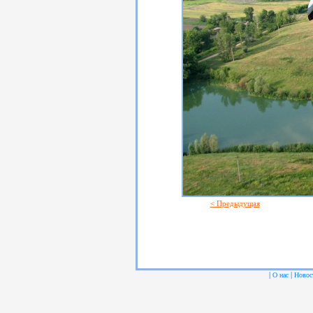
< Предыдущая
|
|
О нас
Новос