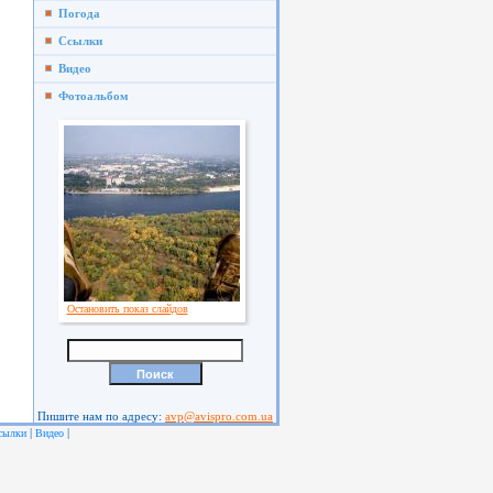
Погода
Ссылки
Видео
Фотоальбом
Остановить показ слайдов
Пишите нам по адресу:
avp@avispro.com.ua
|
|
сылки
Видео