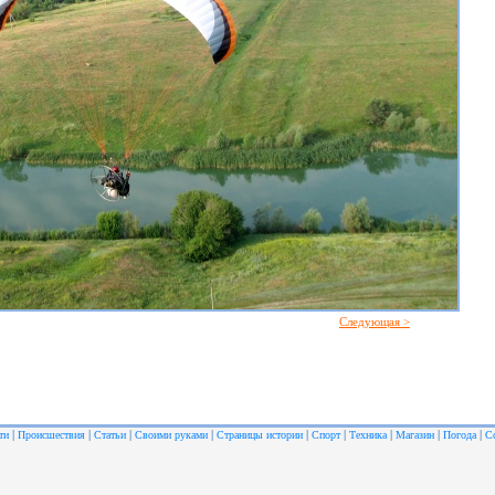
Следующая >
|
|
|
|
|
|
|
|
|
ти
Происшествия
Статьи
Своими руками
Страницы истории
Спорт
Техника
Магазин
Погода
С